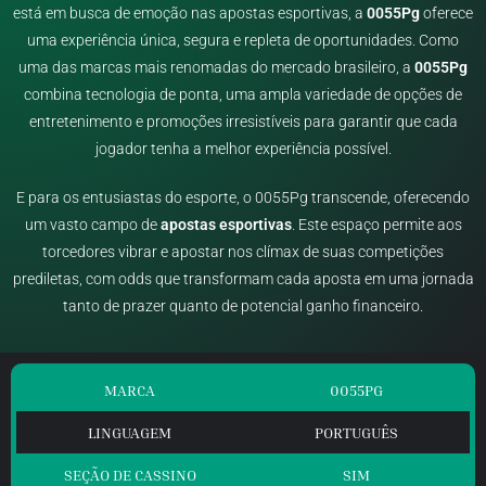
está em busca de emoção nas apostas esportivas, a
0055Pg
oferece
uma experiência única, segura e repleta de oportunidades. Como
uma das marcas mais renomadas do mercado brasileiro, a
0055Pg
combina tecnologia de ponta, uma ampla variedade de opções de
entretenimento e promoções irresistíveis para garantir que cada
jogador tenha a melhor experiência possível.
E para os entusiastas do esporte, o 0055Pg transcende, oferecendo
um vasto campo de
apostas
esportivas
. Este espaço permite aos
torcedores vibrar e apostar nos clímax de suas competições
prediletas, com odds que transformam cada aposta em uma jornada
tanto de prazer quanto de potencial ganho financeiro.
MARCA
0055PG
LINGUAGEM
PORTUGUÊS
SEÇÃO DE CASSINO
SIM