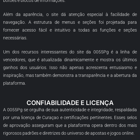
botões e blocos de informações.
Além da aparência, o site dá atenção especial à facilidade de
navegação. A estrutura de menus e seções foi projetada para
fornecer acesso fácil e intuitivo a todas as funções e seções
necessárias.
Um dos recursos interessantes do site da 0055Pg é a linha de
vencedores, que é atualizada dinamicamente e mostra os últimos
ganhos dos usuários. Isso não apenas acrescenta entusiasmo e
inspiração, mas também demonstra a transparência e a abertura da
plataforma.
CONFIABILIDADE E LICENÇA
A 0055Pg se orgulha de sua autenticidade e integridade, respaldada
por uma licença de Curaçao e certificações pertinentes. Esses selos
de aprovação asseguram que a plataforma opera dentro dos mais
rigorosos padrões e diretrizes do universo de apostas e jogos online.