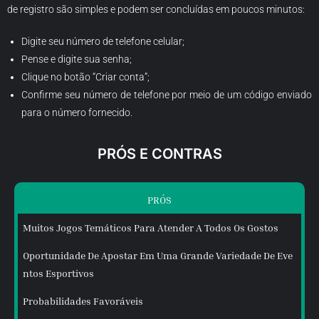
de registro são simples e podem ser concluídas em poucos minutos:
Digite seu número de telefone celular;
Pense e digite sua senha;
Clique no botão “Criar conta”;
Confirme seu número de telefone por meio de um código enviado
para o número fornecido.
PRÓS E CONTRAS
PRÓS
Muitos Jogos Temáticos Para Atender A Todos Os Gostos
Oportunidade De Apostar Em Uma Grande Variedade De Eve
ntos Esportivos
Probabilidades Favoráveis