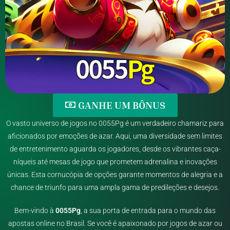
GANHE UM BÔNUS
O vasto universo de jogos no 0055Pg é um verdadeiro chamariz para
aficionados por emoções de azar. Aqui, uma diversidade sem limites
de entretenimento aguarda os jogadores, desde os vibrantes caça-
níqueis até mesas de jogo que prometem adrenalina e inovações
únicas. Esta cornucópia de opções garante momentos de alegria e a
chance de triunfo para uma ampla gama de predileções e desejos.
Bem-vindo à
0055Pg
, a sua porta de entrada para o mundo das
apostas online no Brasil. Se você é apaixonado por jogos de azar ou