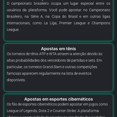
O campeonato brasileiro ocupa um lugar especial entre os
usuários da plataforma. Você pode apostar no Campeonato
Brasileiro, na Série A, na Copa do Brasil e em outras ligas
internacionais, como La Liga, Premier League e Champions
League.
Apostas em tênis
Os torneios de tênis ATP e WTA atraem a atenção devido às
altas probabilidades dos vencedores de partidas e sets. Em
particular, os torneios Grand Slam e outras competições
famosas aparecem regularmente na lista de eventos
disponíveis.
Apostas em esportes cibernéticos
Os fãs de esportes cibernéticos podem apostar em jogos como
League of Legends, Dota 2 e Counter-Strike. A plataforma