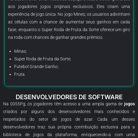
aos jogadores jogos originais exclusivos. Eles criam uma
experiência de jogo única. No jogo Mines, os usuários adivinham
as células com a chance de aumentar seus ganhos em cada
fase, enquanto o Super Roda de Fruta da Sorte oferece um giro
na roda com chances de ganhar grandes prêmios.
Minas;
Super Roda de Fruta da Sorte;
Futebol Grande Ganho;
Fruta.
DESENVOLVEDORES DE SOFTWARE
Na 0055Pg, os jogadores têm acesso a uma ampla gama de
jogos
criados por alguns dos desenvolvedores mais conhecidos e
respeitados do setor de jogos de azar. Cada um desses
desenvolvedores traz sua própria contribuição exclusiva para a
biblioteca de jogos da plataforma, enriquecendo-a com uma