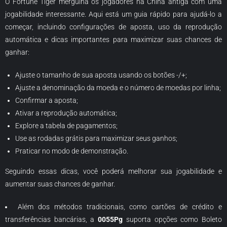
O Fortune Tiger mergulha os jogadores na China antiga com uma
jogabilidade interessante. Aqui está um guia rápido para ajudá-lo a
começar, incluindo configurações de aposta, uso da reprodução
automática e dicas importantes para maximizar suas chances de
ganhar:
Ajuste o tamanho de sua aposta usando os botões -/+;
Ajuste a denominação da moeda e o número de moedas por linha;
Confirmar a aposta;
Ativar a reprodução automática;
Explore a tabela de pagamentos;
Use as rodadas grátis para maximizar seus ganhos;
Praticar no modo de demonstração.
Seguindo essas dicas, você poderá melhorar sua jogabilidade e
aumentar suas chances de ganhar.
Além dos métodos tradicionais, como cartões de crédito e
transferências bancárias, a
0055Pg
suporta opções como Boleto