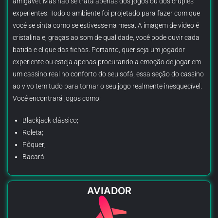
amigável. Mas não se trata apenas dos jogos ou dos crupiês
experientes. Todo o ambiente foi projetado para fazer com que
você se sinta como se estivesse na mesa. A imagem de vídeo é
cristalina e, graças ao som de qualidade, você pode ouvir cada
batida e clique das fichas. Portanto, quer seja um jogador
experiente ou esteja apenas procurando a emoção de jogar em
um cassino real no conforto do seu sofá, essa seção do cassino
ao vivo tem tudo para tornar o seu jogo realmente inesquecível.
Você encontrará jogos como:
Blackjack clássico;
Roleta;
Pôquer;
Bacará.
AVIADOR