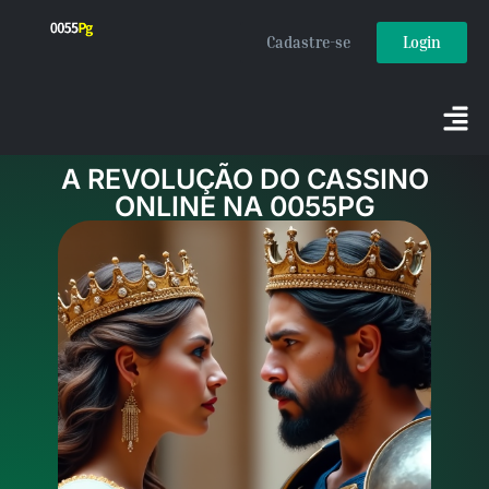
Cadastre-se
Login
A REVOLUÇÃO DO CASSINO
ONLINE NA 0055PG