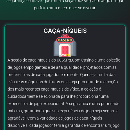
segurança confiável que torna a seção 0055Pg.Com Jogo o lugar
perfeito para quem quer se divertir.
CAÇA-NÍQUEIS
A seção de caça-níqueis do 0055Pg.Com Casino é uma coleção
de jogos empolgantes e de alta qualidade, projetados com as
preferências de cada jogador em mente. Quer seja um fã das
clássicas máquinas de frutas ou esteja procurando a emoção
dos mais recentes caça-níqueis de vídeo, a coleção é
cuidadosamente selecionada para lhe proporcionar uma
experiência de jogo excepcional. A segurança é uma prioridade
máxima, garantindo que sua experiência de jogo seja segura e
agradável. Com a variedade de jogos de caça-níqueis
disponíveis, cada jogador tem a garantia de encontrar um jogo