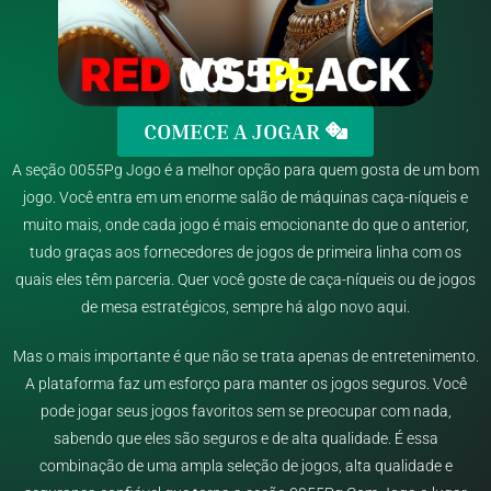
COMECE A JOGAR
A seção
0055Pg
Jogo é a melhor opção para quem gosta de um bom
jogo. Você entra em um enorme salão de máquinas caça-níqueis e
muito mais, onde cada jogo é mais emocionante do que o anterior,
tudo graças aos fornecedores de jogos de primeira linha com os
quais eles têm parceria. Quer você goste de caça-níqueis ou de jogos
de mesa estratégicos, sempre há algo novo aqui.
Mas o mais importante é que não se trata apenas de entretenimento.
A plataforma faz um esforço para manter os jogos seguros. Você
pode jogar seus jogos favoritos sem se preocupar com nada,
sabendo que eles são seguros e de alta qualidade. É essa
combinação de uma ampla seleção de jogos, alta qualidade e