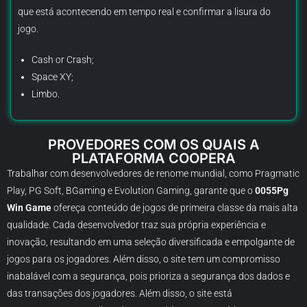
que está acontecendo em tempo real e confirmar a lisura do
jogo.
Cash or Crash;
Space XY;
Limbo.
PROVEDORES COM OS QUAIS A
PLATAFORMA COOPERA
Trabalhar com desenvolvedores de renome mundial, como Pragmatic
Play, PG Soft, BGaming e Evolution Gaming, garante que o
0055Pg
Win
Game
ofereça conteúdo de jogos de primeira classe da mais alta
qualidade. Cada desenvolvedor traz sua própria experiência e
inovação, resultando em uma seleção diversificada e empolgante de
jogos para os jogadores. Além disso, o site tem um compromisso
inabalável com a segurança, pois prioriza a segurança dos dados e
das transações dos jogadores. Além disso, o site está